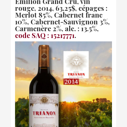
Émilion Grand Cru, vin
rouge, 2014, 63,25$, cépages :
Merlot 85%, Cabernet franc
10%, Cabernet-Sauvignon 3%,
Carmenère 2%, alc. : 13.5%,
code SAQ : 15217771
.