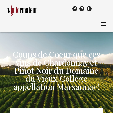
Coups de Coeur que ces
vins de Chardonnay et
Pinot Noir du Domaine
du Vieux Collège
appellation Marsannay!