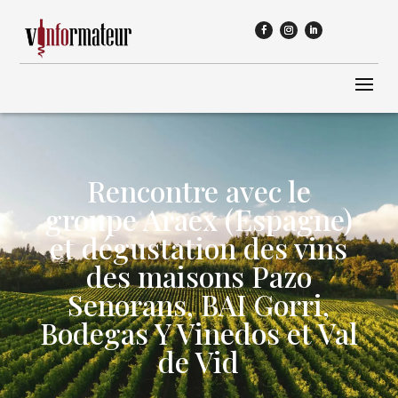
Rencontre avec le
groupe Araex (Espagne)
et dégustation des vins
des maisons Pazo
Senorans, BAI Gorri,
Bodegas Y Vinedos et Val
de Vid