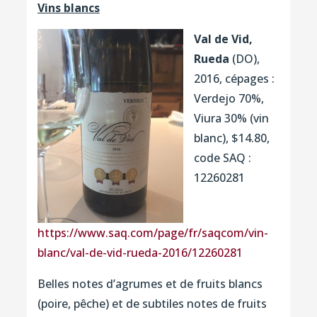
Vins blancs
Val de Vid,
Rueda
(DO),
2016, cépages :
Verdejo 70%,
Viura 30% (vin
blanc), $14.80,
code SAQ :
12260281
https://www.saq.com/page/fr/saqcom/vin-
blanc/val-de-vid-rueda-2016/12260281
Belles notes d’agrumes et de fruits blancs
(poire, pêche) et de subtiles notes de fruits