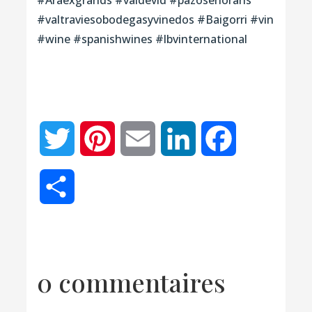
#Araexgrands #valdevid #pazosenorans
#valtraviesobodegasyvinedos #Baigorri #vin
#wine #spanishwines #lbvinternational
Twitter
Pinterest
Email
LinkedIn
Facebook
Partager
0 commentaires