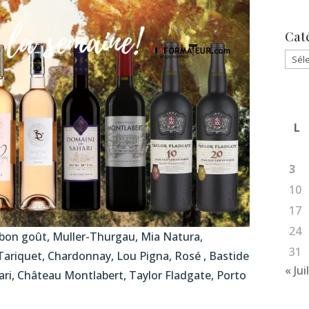
Cat
Caté
L
3
10
17
24
 bon goût, Muller-Thurgau, Mia Natura,
31
ariquet, Chardonnay, Lou Pigna, Rosé , Bastide
« Jui
ari, Château Montlabert, Taylor Fladgate, Porto