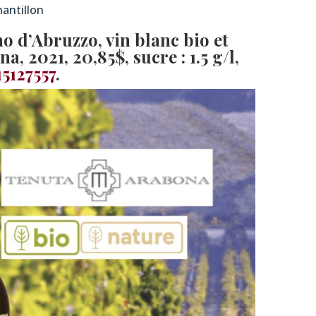
antillon
o d’Abruzzo, vin blanc bio et
na, 2021
, 20,85$, sucre : 1.5 g/l,
15127557
.