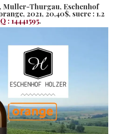
t, Muller-Thurgau, Eschenhof
 orange, 2021
, 20,40$, sucre : 1.2
Q : 14441595
.