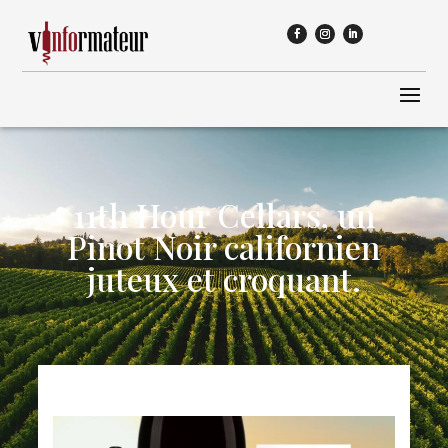
11th Hour Cellars, un
Pinot Noir californien
juteux et croquant.