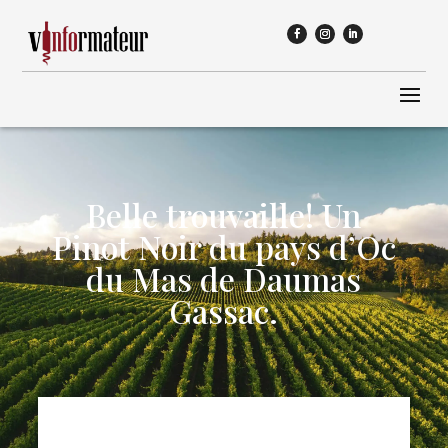
Belle trouvaille! Un
Pinot Noir du pays d’Oc
du Mas de Daumas
Gassac.