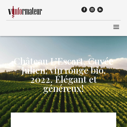
Château L’Escart, Cuvée
Julien, vin rouge bio,
2022. Élégant et
généreux!