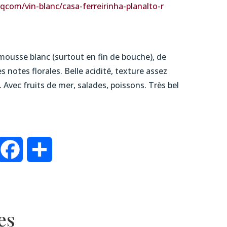
aqcom/vin-blanc/
casa-ferreirinha-planalto-r
mousse blanc (surtout en fin de bouche), de
s notes florales. Belle acidité, texture assez
. Avec fruits de mer, salades, poissons. Très bel
inkedIn
Facebook
Partager
es