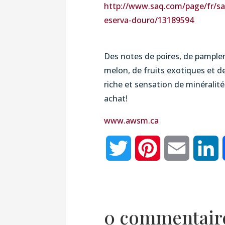
http://www.saq.com/page/
fr/s
eserva-douro/13189594
Des notes de poires, de pample
melon, de fruits exotiques et de
riche et sensation de minéralité
achat!
www.awsm.ca
Twitter
Pinterest
Email
L
0 commentair