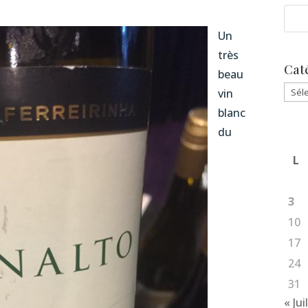
Un
très
Cat
beau
Caté
vin
blanc
du
L
3
10
17
24
31
« Jui