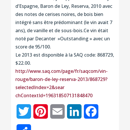
d’Espagne, Baron de Ley, Reserva, 2010 avec
des notes de cerises noires, de bois bien
intégré sans être prédominant (le vin avait 7
ans), de vanille et de sous-bois.Ce vin était
noté par Decanter »Outstanding » avec un
score de 95/100.
Le 2013 est disponible à la SAQ code: 868729,
$22.00.
http://www.saq.com/page/
fr/saqcom/vin-
rouge/
baron-de-ley-reserva-2013/
868729?
selectedIndex=2&sear
chContextId=19631850713184
8470
Twitter
Pinterest
Email
LinkedIn
Facebook