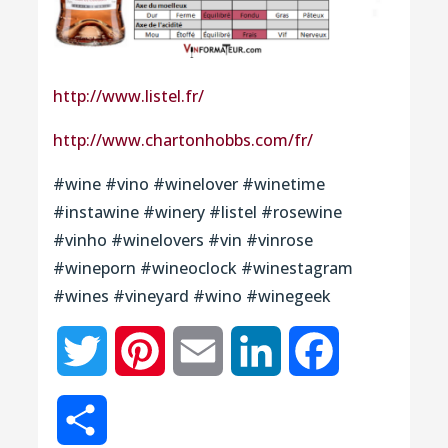
http://www.listel.fr/
http://www.chartonhobbs.com/fr/
#wine #vino #winelover #winetime
#instawine #winery #listel #rosewine
#vinho #winelovers #vin #vinrose
#wineporn #wineoclock #winestagram
#wines #vineyard #wino #winegeek
Twitter
Pinterest
Email
LinkedIn
Facebook
Partager