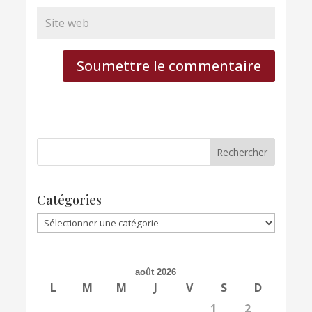
Soumettre le commentaire
Catégories
Catégories
août 2026
L
M
M
J
V
S
D
1
2