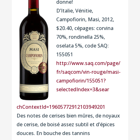
donne!
D’Italie, Vénitie,
Campofiorin, Masi, 2012,
$20.40, cépages: corvina
70%, rondinella 25%,
oselata 5%, code SAQ:
155051
http://www.saq.com/page/
fr/saqcom/vin-rouge/
masi-
campofiorin/
155051?
selectedIndex=3&sear
chContextId=19605772912103
949201
Des notes de cerises bien mûres, de noyaux
de cerise, de boisé assez subtil et d’épices
douces. En bouche des tannins