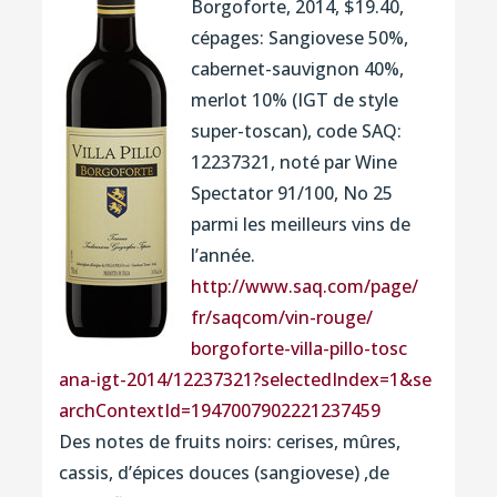
Borgoforte, 2014, $19.40,
cépages: Sangiovese 50%,
cabernet-sauvignon 40%,
merlot 10% (IGT de style
super-toscan), code SAQ:
12237321, noté par Wine
Spectator 91/100, No 25
parmi les meilleurs vins de
l’année.
http://www.saq.com/page/
fr/saqcom/vin-rouge/
borgoforte-villa-pillo-tosc
ana-igt-2014/
12237321?selectedIndex=1&se
archContextId=194700790222
1237459
Des notes de fruits noirs: cerises, mûres,
cassis, d’épices douces (sangiovese) ,de