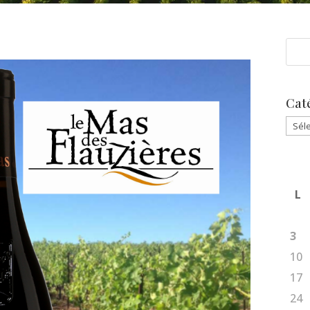
Cat
Caté
L
3
10
17
24