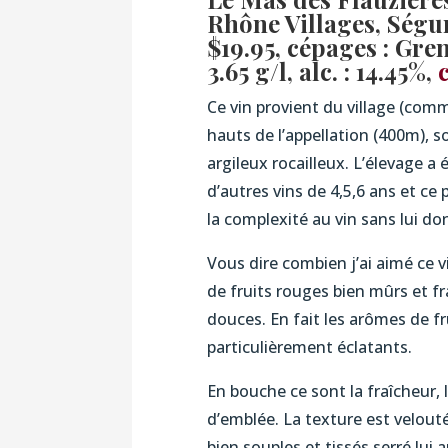
Rhône Villages, Ségu
$19.95, cépages : Gre
3.65 g/l, alc. : 14.45%,
Ce vin provient du village (comm
hauts de l’appellation (400m), s
argileux rocailleux. L’élevage a 
d’autres vins de 4,5,6 ans et ce
la complexité au vin sans lui do
Vous dire combien j’ai aimé ce vi
de fruits rouges bien mûrs et frai
douces. En fait les arômes de fr
particulièrement éclatants.
En bouche ce sont la fraîcheur, 
d’emblée. La texture est veloutée
bien souples et tissés serré lui 