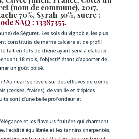
ret (nom de commune), 2017,
nache 70%, Syrah 30%, sucre :
code SAQ : 13387355.
une) de Séguret. Les sols du vignoble, les plus
ont constitués de marne calcaire et de profil
été fait en fûts de chêne ayant servi à élaborer
 pendant 18 mois, l’objectif étant d’apporter de
nner un goût boisé.
n! Au nez il se révèle sur des effluves de crème
s (cerises, fraises), de vanille et d’épices
uits sont d’une belle profondeur et
l’élégance et les flaveurs fruitées qui charment
, l’acidité équilibrée et les tannins charpentés,
apportent juste ce qu’il lui faut de structure et