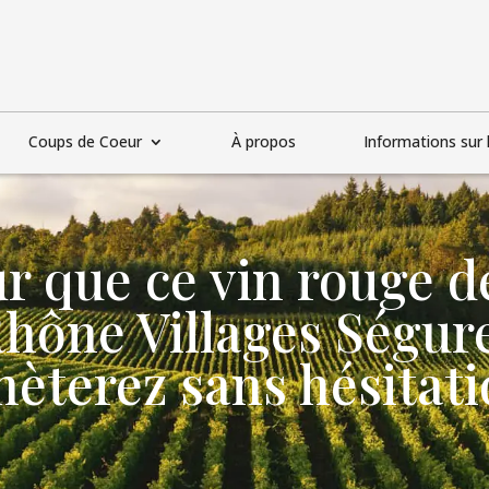
Coups de Coeur
À propos
Informations sur l
 que ce vin rouge de
hône Villages Ségur
hèterez sans hésitati