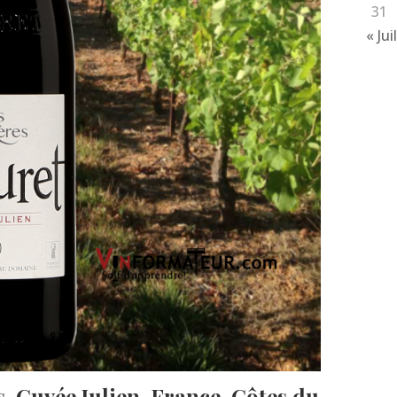
31
« Jui
, Cuvée Julien, France, Côtes du