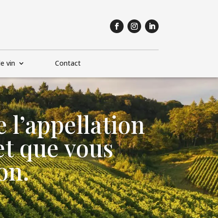
e vin
Contact
 l’appellation
et que vous
on.