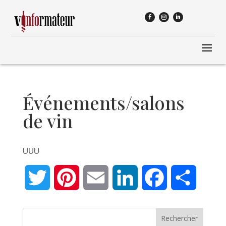
Événements/salons
de vin
UUU
Twitter
Pinterest
Email
LinkedIn
Facebook
Partage