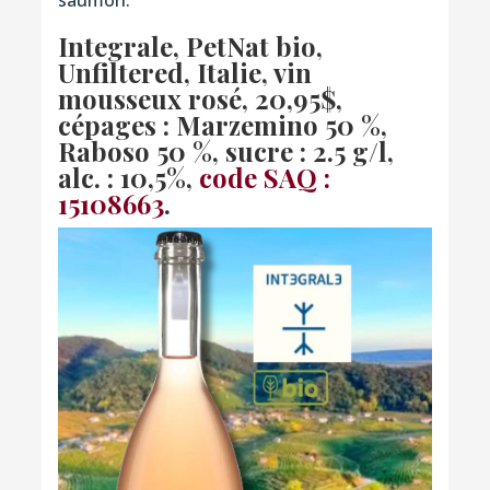
Integrale, PetNat bio,
Unfiltered, Italie, vin
mousseux rosé
, 20,95$,
cépages :
Marzemino 50 %,
Raboso 50 %, sucre : 2.5 g/l,
alc. : 10,5%,
code SAQ :
15108663
.