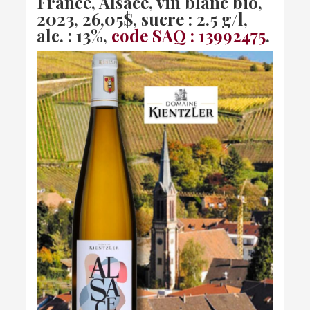
France, Alsace, vin blanc bio,
2023
, 26,05$, sucre : 2.5 g/l,
alc. : 13%,
code SAQ : 13992475
.