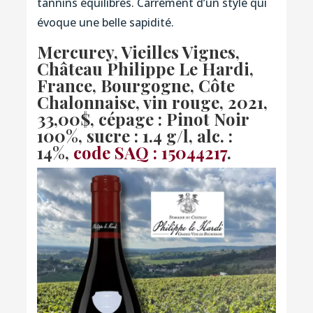
tannins équilibrés. Carrément d’un style qui
évoque une belle sapidité.
Mercurey, Vieilles Vignes,
Château Philippe Le Hardi,
France, Bourgogne, Côte
Chalonnaise, vin rouge, 2021,
33,00$, cépage : Pinot Noir
100%, sucre : 1.4 g/l, alc. :
14%,
code SAQ : 15044217
.