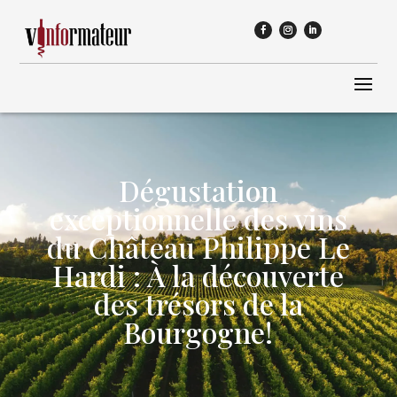
Dégustation
exceptionnelle des vins
du Château Philippe Le
Hardi : À la découverte
des trésors de la
Bourgogne!