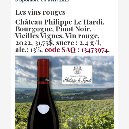
Les vins rouges
Château
Philippe Le Hardi,
Bourgogne, Pinot Noir,
Vieilles Vignes. Vin rouge,
2022
, 31,75$, sucre : 2.4 g/l,
alc.: 13%,
code SAQ : 13473974
.