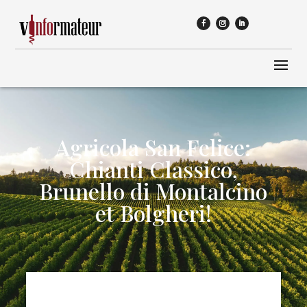
Agricola San Felice:
Chianti Classico,
Brunello di Montalcino
et Bolgheri!