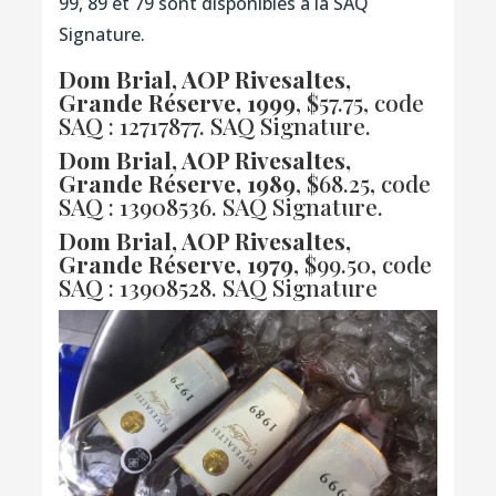
99, 89 et 79 sont disponibles à la SAQ
Signature.
Dom Brial, AOP Rivesaltes,
Grande Réserve, 1999
, $57.75,
code
SAQ : 12717877
. SAQ Signature.
Dom Brial, AOP Rivesaltes,
Grande Réserve, 1989
, $68.25,
code
SAQ : 13908536
. SAQ Signature.
Dom Brial, AOP Rivesaltes,
Grande Réserve, 1979
, $99.50,
code
SAQ : 13908528
. SAQ Signature