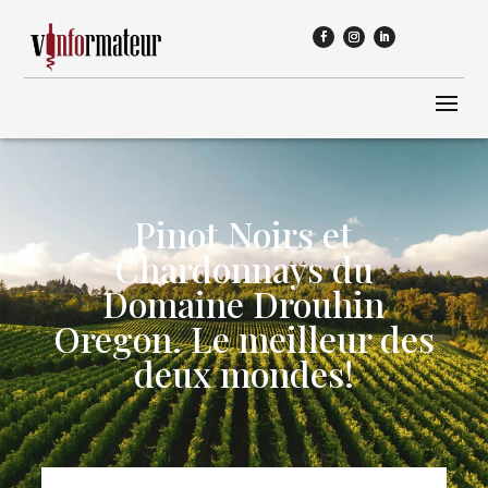
Pinot Noirs et
Chardonnays du
Domaine Drouhin
Oregon. Le meilleur des
deux mondes!