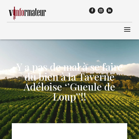
Y a pas de mal à se faire
du bien à la Taverne
Adéloise ‘’Gueule de
Loup’’!!