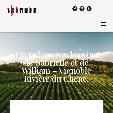
On redécouvre les vins
de Gabrielle et de
William – Vignoble
Rivière du Chêne.