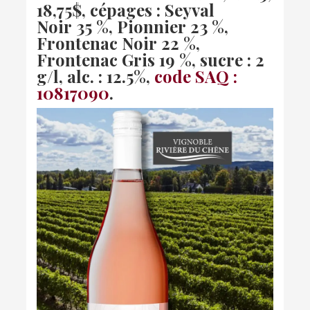
18,75$, cépages :
Seyval
Noir 35 %, Pionnier 23 %,
Frontenac Noir 22 %,
Frontenac Gris 19 %, sucre : 2
g/l, alc. : 12.5%,
code SAQ :
10817090
.