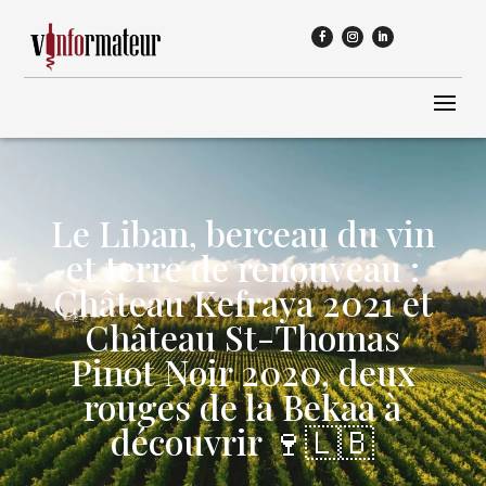
Le Liban, berceau du vin
et terre de renouveau :
Château Kefraya 2021 et
Château St-Thomas
Pinot Noir 2020, deux
rouges de la Bekaa à
découvrir 🍷🇱🇧