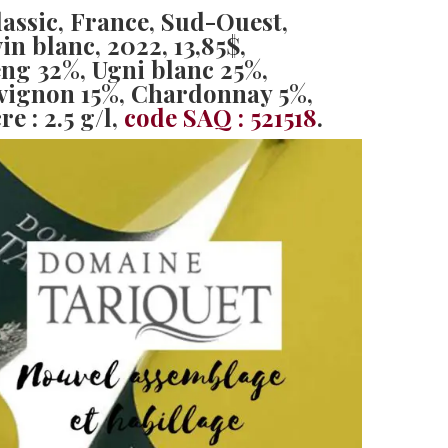
assic, France, Sud-Ouest,
in blanc, 2022
, 13,85$,
ng 32%, Ugni blanc 25%,
ignon 15%, Chardonnay 5%,
e : 2.5 g/l,
code SAQ : 521518
.