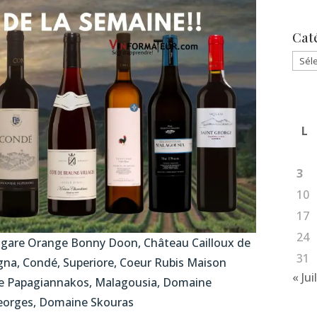
Cat
Caté
L
3
10
17
24
Cigare Orange Bonny Doon, Château Cailloux de
31
na, Condé, Superiore, Coeur Rubis Maison
« Jui
e Papagiannakos, Malagousia, Domaine
-Georges, Domaine Skouras