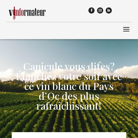
Canicule vous dites?
Étanchez votre soif avec
ce vin blanc du Pays
d’Oc des plus
rafraîchissant!