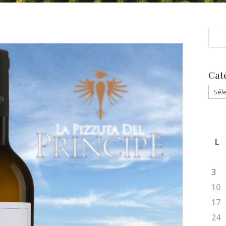
Cat
Caté
L
3
10
17
24