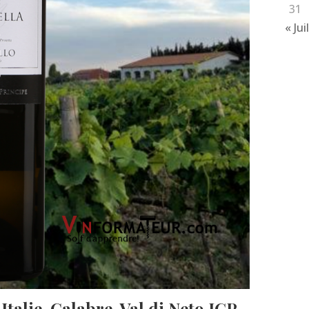
31
« Jui
Italie, Calabre, Val di Neto IGP,