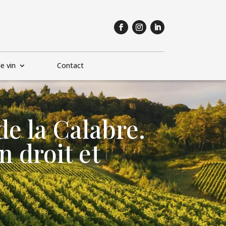
e vin
Contact
de la Calabre.
n droit et