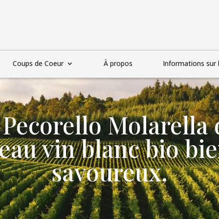
Coups de Coeur
À propos
Informations sur l
Pecorello Molarella 
eau vin blanc bio bie
savoureux.