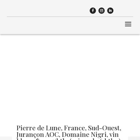
Découvrez un très beau
Jurançon sec. Élaboré de
Gros et petit Manseng!
Pierre de Lune, France, Sud-Ouest,
Jurançon AOC, Domaine Nigri, vin