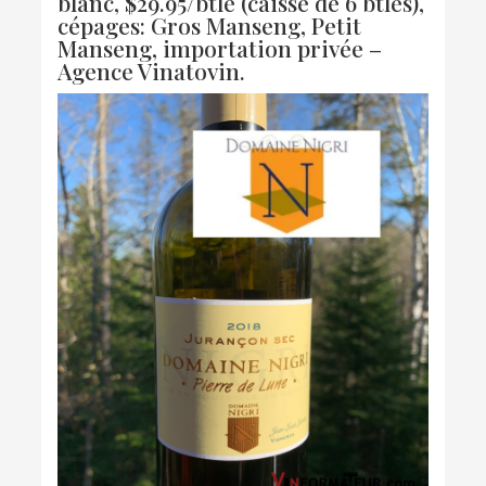
blanc, $29.95/btle (caisse de 6 btles),
cépages: Gros Manseng, Petit
Manseng, importation privée –
Agence Vinatovin.