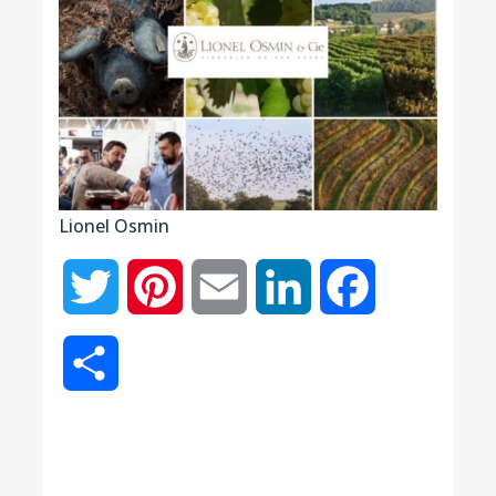
Lionel Osmin
Twitter
Pinterest
Email
LinkedIn
Facebook
Partager