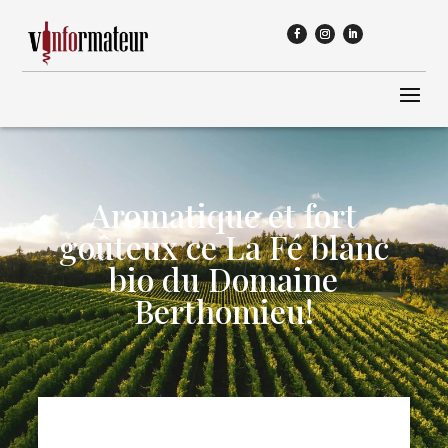
Aromatique et fort
goûteux ce La Fé blanc
bio du Domaine
Berthomieu!