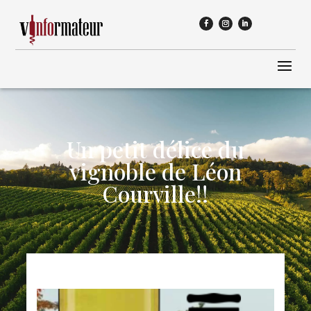
Un petit délice du
vignoble de Léon
Courville!!