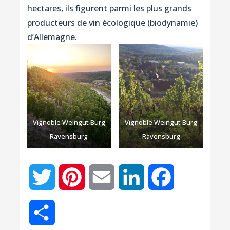
hectares, ils figurent parmi les plus grands
producteurs de vin écologique (biodynamie)
d’Allemagne.
Vignoble Weingut Burg
Vignoble Weingut Burg
Ravensburg
Ravensburg
Twitter
Pinterest
Email
LinkedIn
Facebook
Partager