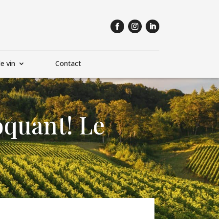
e vin
Contact
oquant! Le