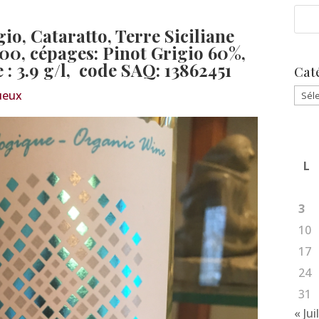
o, Cataratto, Terre Siciliane
1.00, cépages: Pinot Grigio 60%,
 : 3.9 g/l,
code SAQ: 13862451
Cat
Caté
ueux
L
3
10
17
24
31
« Jui