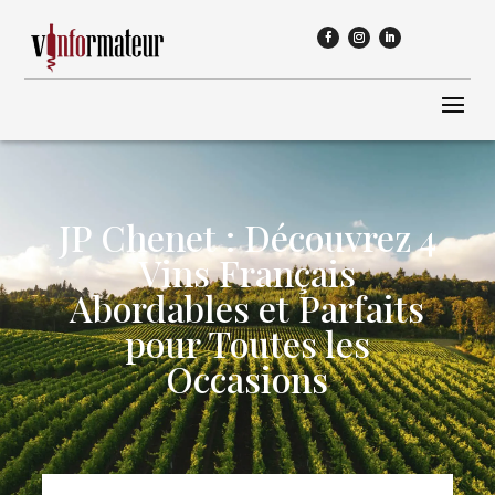
JP Chenet : Découvrez 4
Vins Français
Abordables et Parfaits
pour Toutes les
Occasions