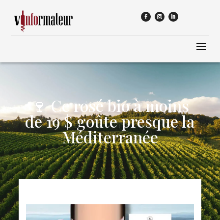
🍷 Ce rosé bio à moins
de 19 $ goûte presque la
Méditerranée