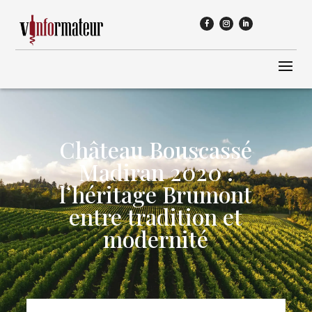
Château Bouscassé
Madiran 2020 :
l’héritage Brumont
entre tradition et
modernité