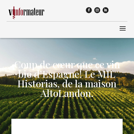
Coup de cœur que ce vin
bio d’Espagne! Le MIL
Historias, de la maison
AltoLandon.