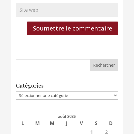
Soumettre le commentaire
Catégories
Catégories
août 2026
L
M
M
J
V
S
D
1
2