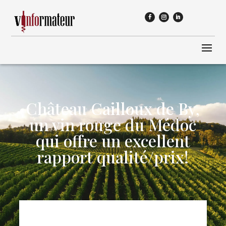
Château Cailloux de By,
un vin rouge du Médoc
qui offre un excellent
rapport qualité/prix!