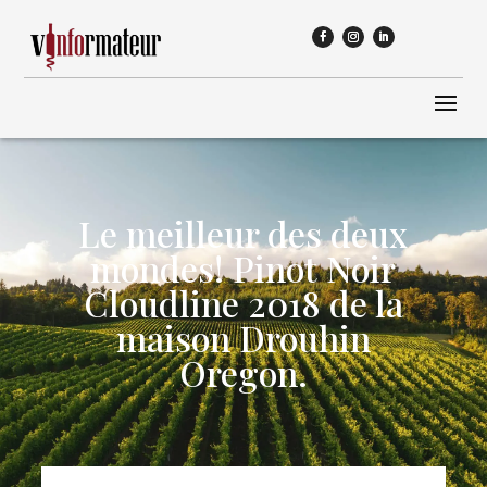
Le meilleur des deux
mondes! Pinot Noir
Cloudline 2018 de la
maison Drouhin
Oregon.