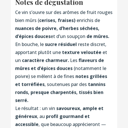
Notes de dégustation
Ce vin s’ouvre sur des arômes de fruit rouges
bien mûrs (
cerises
,
fraise
s)
enrichis de
nuances de poivre, d’herbes séchées,
d’épices douces
et d’un soupçon
de mûres
.
En bouche, le
sucre résiduel
reste discret,
apportant plutôt une
texture veloutée
et
un
caractère charmeur
.
Les
flaveurs de
mûres et d’épices douces
(notamment le
poivre) se mêlent à de fines
notes grillées
et torréfiées
, soutenues par des
tannins
ronds, presque charpentés, tissés
bien
serré
.
Le résultat : un vin
savoureux, ample et
généreux
, au
profil gourmand et
accessible
, que beaucoup apprécieront —