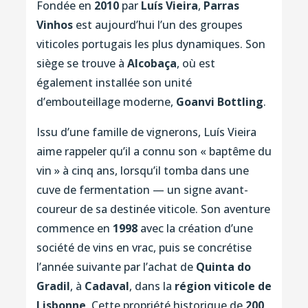
Fondée en
2010
par
Luís Vieira
,
Parras
Vinhos
est aujourd’hui l’un des groupes
viticoles portugais les plus dynamiques. Son
siège se trouve à
Alcobaça
, où est
également installée son unité
d’embouteillage moderne,
Goanvi Bottling
.
Issu d’une famille de vignerons, Luís Vieira
aime rappeler qu’il a connu son « baptême du
vin » à cinq ans, lorsqu’il tomba dans une
cuve de fermentation — un signe avant-
coureur de sa destinée viticole. Son aventure
commence en
1998
avec la création d’une
société de vins en vrac, puis se concrétise
l’année suivante par l’achat de
Quinta do
Gradil
, à
Cadaval
, dans la
région viticole de
Lisbonne
. Cette propriété historique de
200