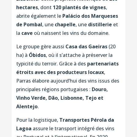
hectares
, dont
120 plantés de vignes
,
abrite également le
Palácio dos Marqueses
de Pombal
, une
chapelle
, une
distillerie
et
la
cave
où naissent les vins du domaine.
Le groupe gère aussi
Casa das Gaeiras
(20
ha) à
Óbidos
, où il s’attache à préserver la
typicité du terroir. Grâce à des
partenariats
étroits avec des producteurs locaux
,
Parras élabore aujourd’hui des vins issus des
principales régions portugaises :
Douro,
Vinho Verde, Dão, Lisbonne, Tejo et
Alentejo
.
Pour la logistique,
Transportes Pérola da
Lagoa
assure le transport intégré des vins
au Portugal et à l’international. En 2020,