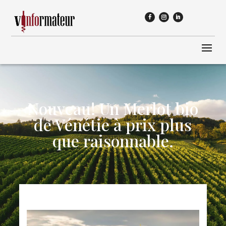
Nouveau! Un Merlot bio
de Vénétie à prix plus
que raisonnable.