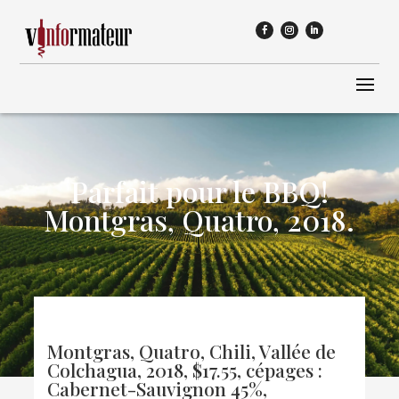
Parfait pour le BBQ!
Montgras, Quatro, 2018.
Montgras, Quatro, Chili, Vallée de
Colchagua, 2018, $17.55, cépages :
Cabernet-Sauvignon 45%,