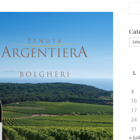
Cat
Caté
L
3
10
17
24
31
« Jui