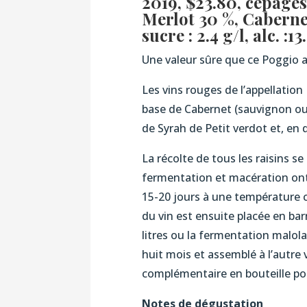
2019,
$23.80, cépages
Merlot 30 %
,
Cabernet
sucre : 2.4 g/l, alc. :1
Une valeur sûre que ce Poggio a
Les vins rouges de l’appellati
base de Cabernet (sauvignon ou 
de Syrah de Petit verdot et, en 
La récolte de tous les raisins se
fermentation et macération ont 
15-20 jours à une température c
du vin est ensuite placée en ba
litres ou la fermentation malola
huit mois et assemblé à l’autre 
complémentaire en bouteille po
Notes de dégustation