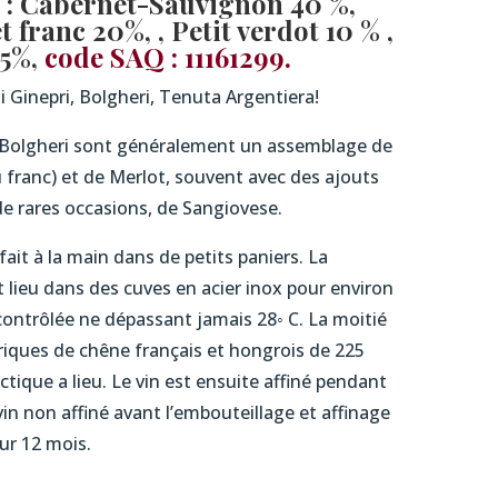
 :
Cabernet-Sauvignon 40 %,
 franc 20%, , Petit verdot 10 %
,
3.5%,
code SAQ : 11161299.
i Ginepri, Bolgheri, Tenuta Argentiera!
on Bolgheri sont généralement un assemblage de
franc) et de Merlot, souvent avec des ajouts
de rares occasions, de Sangiovese.
 fait à la main dans de petits paniers. La
lieu dans des cuves en acier inox pour environ
ontrôlée ne dépassant jamais 28◦ C. La moitié
rriques de chêne français et hongrois de 225
ctique a lieu. Le vin est ensuite affiné pendant
vin non affiné avant l’embouteillage et affinage
ur 12 mois.