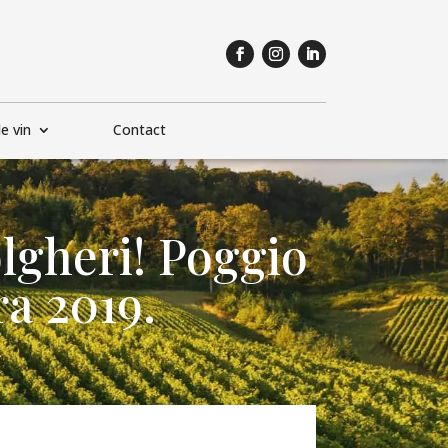
e vin
Contact
olgheri! Poggio
ra 2019.