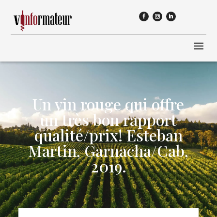
Un vin rouge qui offre
un très bon rapport
qualité/prix! Esteban
Martin, Garnacha/Cab,
2019.