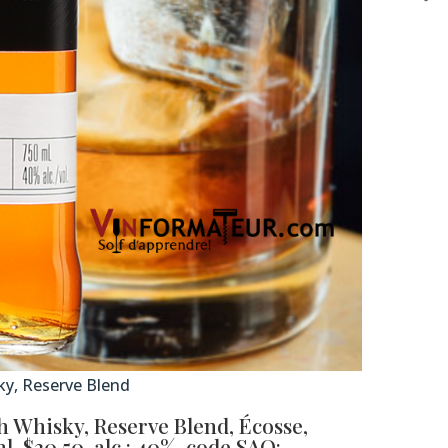
ky, Reserve Blend
h Whisky, Reserve Blend, Écosse,
, $30.50, alc.: 40%,
code SAQ: