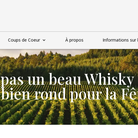
Coups de Coeur
À propos
Informations sur l
pas un beau Whisky f
bien rond pour la Fê