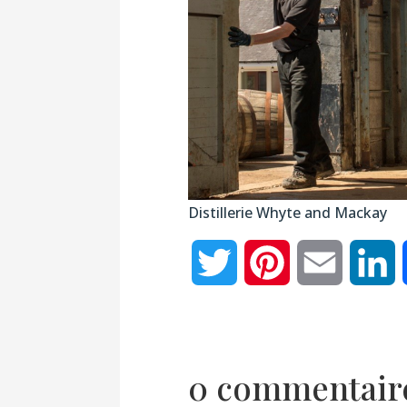
Distillerie Whyte and Mackay
Twitter
Pinterest
Email
L
0 commentair