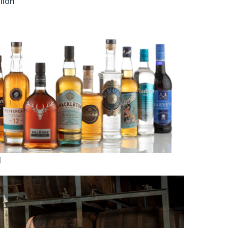
llon
d