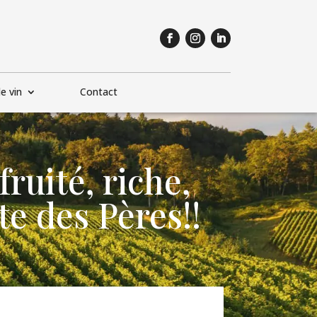
e vin
Contact
ruité, riche,
te des Pères!!