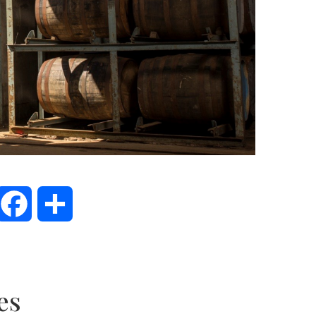
inkedIn
Facebook
Partager
es