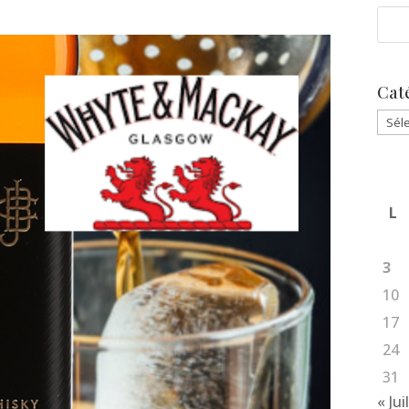
Cat
Caté
L
3
10
17
24
31
« Jui