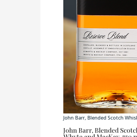
John Barr, Blended Scotch Whis
John Barr, Blended Scotc
Whyte and MacKay, 750 ml