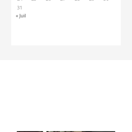
31
« Juil