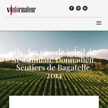
Ah…les vins de soleil de
St-Chinian! Donnadieu,
Sentiers de Bagatelle,
2014