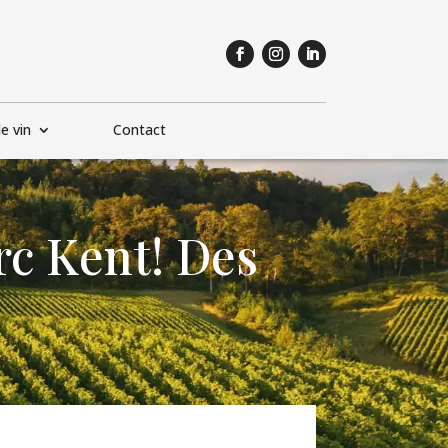
e vin
Contact
rc Kent! Des