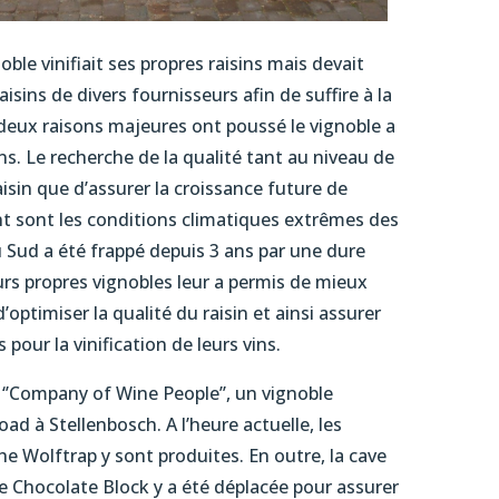
ble vinifiait ses propres raisins mais devait
aisins de divers fournisseurs afin de suffire à la
deux raisons majeures ont poussé le vignoble a
ins. Le recherche de la qualité tant au niveau de
aisin que d’assurer la croissance future de
nt sont les conditions climatiques extrêmes des
u Sud a été frappé depuis 3 ans par une dure
eurs propres vignobles leur a permis de mieux
d’optimiser la qualité du raisin et ainsi assurer
pour la vinification de leurs vins.
e ‘’Company of Wine People’’, un vignoble
ad à Stellenbosch. A l’heure actuelle, les
e Wolftrap y sont produites. En outre, la cave
he Chocolate Block y a été déplacée pour assurer