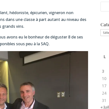
Kent, hédoniste, épicurien, vigneron non
vins dans une classe à part autant au niveau des
Cat
 grands vins.
Caté
ous avons eu le bonheur de déguster 8 de ses
sponibles sous peu à la SAQ.
L
3
10
17
24
31
« Jui