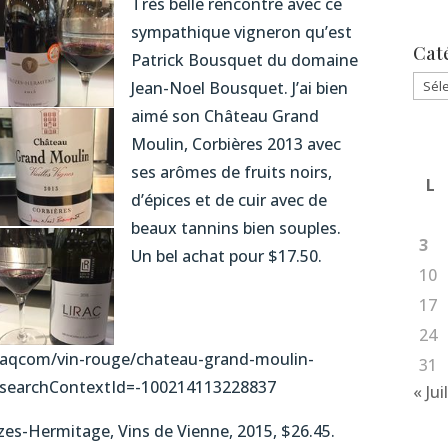
Très belle rencontre avec ce
sympathique vigneron qu’est
Cat
Patrick Bousquet du domaine
Caté
Jean-Noel Bousquet. J’ai bien
aimé son Château Grand
Moulin, Corbières 2013 avec
ses arômes de fruits noirs,
L
d’épices et de cuir avec de
beaux tannins bien souples.
3
Un bel achat pour $17.50.
10
17
24
saqcom/vin-rouge/chateau-grand-moulin-
31
&searchContextId=-100214113228837
« Jui
ozes-Hermitage, Vins de Vienne, 2015, $26.45.