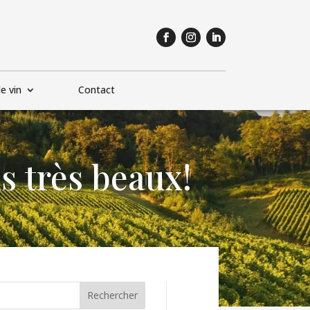
e vin
Contact
s très beaux!