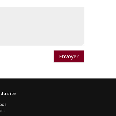
Envoyer
 du site
opos
act