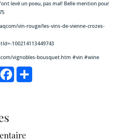
’ont levé un poeu, pas mal! Belle mention pour
.75
aqcom/vin-rouge/les-vins-de-vienne-crozes-
xtId=-100214113449743
.com/vignobles-bousquet.htm #vin #wine
inkedIn
Facebook
Partager
es
entaire