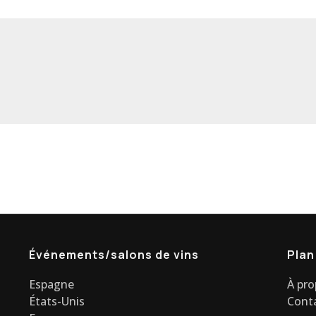
Événements/salons de vins
Plan
Espagne
À pr
États-Unis
Cont