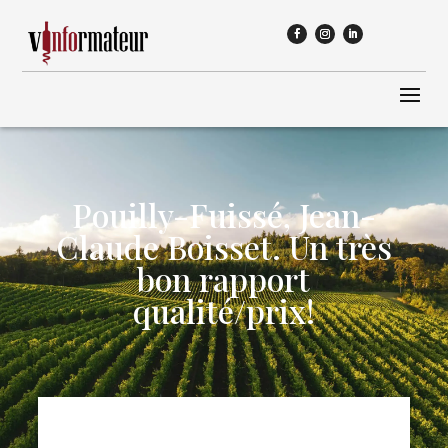
Pouilly-Fuissé, Jean-
Claude Boisset. Un très
bon rapport
qualité/prix!