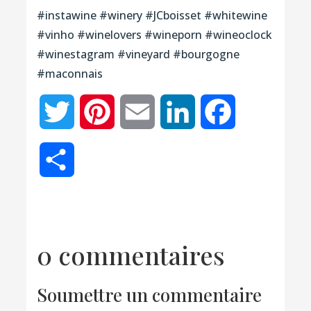
#instawine #winery #JCboisset #whitewine
#vinho #winelovers #wineporn #wineoclock
#winestagram #vineyard #bourgogne
#maconnais
Twitter
Pinterest
Email
LinkedIn
Facebook
Partager
0 commentaires
Soumettre un commentaire