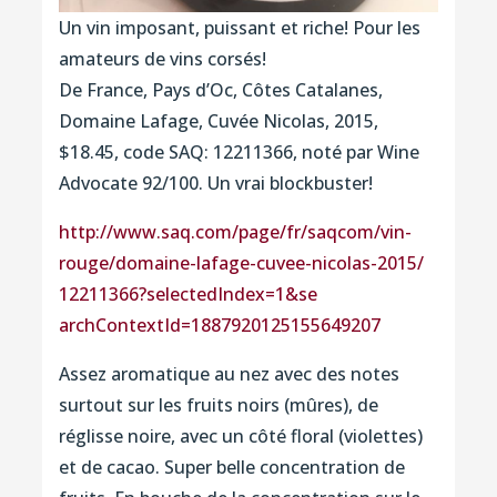
Un vin imposant, puissant et riche! Pour les
amateurs de vins corsés!
De France, Pays d’Oc, Côtes Catalanes,
Domaine Lafage, Cuvée Nicolas, 2015,
$18.45, code SAQ: 12211366, noté par Wine
Advocate 92/100. Un vrai blockbuster!
http://www.saq.com/page/
fr/saqcom/vin-
rouge/
domaine-lafage-cuvee-nicola
s-2015/
12211366?selectedIndex=1&se
archContextId=188792012515
5649207
Assez aromatique au nez avec des
notes
surtout sur les fruits noirs (mûres), de
réglisse noire, avec un côté floral (violettes)
et de cacao. Super belle concentration de