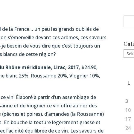
d de la France… un peu les grands oubliés de
on s’émerveille devant ces arômes, ces saveurs
Cat
-je besoin de vous dire que c’est toujours un
Caté
s blancs de cette région?
u Rhône méridionale, Lirac, 2017,
$24.90,
che blanc 25%, Roussanne 20%, Viognier 10%,
L
 ce vin! Élaboré à partir d’un assemblage de
3
sanne et de Viognier ce vin offre au nez des
10
cs (pêches et poires), d’amandes (la Roussanne)
17
es. En bouche la texture légèrement grasse et
24
c l’acidité équilibrée de ce vin. Les saveurs de