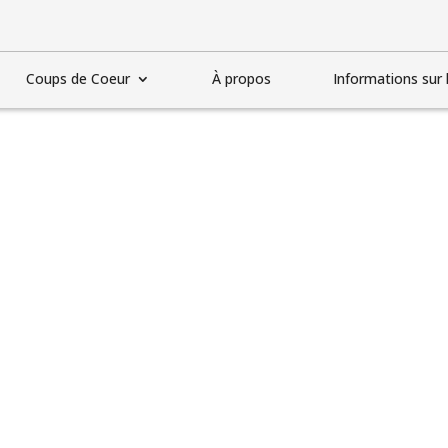
Coups de Coeur
À propos
Informations sur l
 vin blanc du Sud de 
Redon, Lirac 2017. D
néreux, goûteux et 
différent!