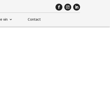
e vin
Contact
la France! Le
u soleil plein
délicieusement