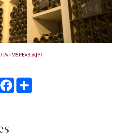
ch?v=M5PEV3bkJPI
inkedIn
Facebook
Partager
es