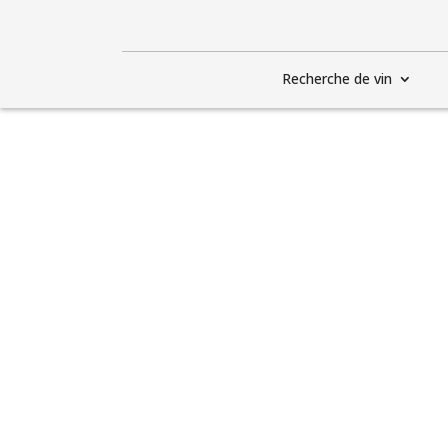
Recherche de vin
Un très beau
Château-Mont 
la bouche, gé